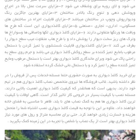
1-مزایای قابلیت شستشوی ودارای روکش pvc و ویوی که با تمیز کنند جرم گیری
می شود و لای رویه براق وشفاف می شود 2-مزایای سرعت عمل بالا در اجراع
وپوشش دهی و تنوع رنگ بالادر ساختمان 3-مزایای بهترین جاگزین رنگ
ودیوارپوش وچوپ در ساختمان میباشد 4-مزایای قابلیت اجراه در ساختمان های
مسکونی- اداری- تجاری -صنعتی 5-مزایای کاغذدیواری این است که طرح ها
وبافت ها ورنگها متفاوتی دارند 6-مزایای کاغذ دیواری لکها وناصافی ها وسواراخ ها
وترک های ریز سخت دیوار را پوشش داد و با طرح هاب متفاوت عیب سطح دیوار را
بطرف می کند 7-مزایای کاغذدیواری قابلیت شستشوی یا تمیز کردن با دستمال
مرطوب بامایع تمیز کننده بر سطح روکش کاغذ دیواری می باشد و جرم روی سطح به
راحتی پاک می شود وبرای ماندگاری کاغذ دیواری بهتر است با دستمال مرطوب ومایع
تمیز کننده سطح را تمیز کرد و با دستمال نخی خشک کرده استفاده شود
برای خرید کاغذ دیواری به صورت حضوری حتما مسئله خدمات پس از فروش را در
نظر داشته باشید. غالب فروشگاه ها نیروی متخصص نصاب کاغذ دیواری هم در تیم
خود دارند. بدیهی است که همانقدر که کیفیت کاغذ دیواری اهمیت بالایی دارند،
مسئله نصب با کیفیت بسیار در خروجی کار تاثیر گذار است. گاهی اوقات با کیفیت
ترین کاغذ دیواری ها هم به کمک نصاب های نا بلد، ظاهر نا مناسبی به فضای خانه
خواهند داد، علاوه بر این با توجه به قیمت کاغذ دیواری نصب اشتباه شما را متحمل
هزینه و خسارت زیادی خواهد کرد. حتی برای محاسبه متراژ و رول های مورد نیاز
کاغذ دیواری بهتر است از یک نصاب یا شخص با تجربه در این زمینه کمک بگیرید .