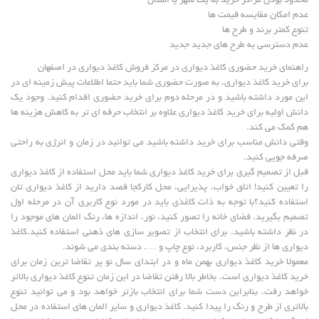
محدود بودن مراکز خرید به یک شهر یا استان
عدم امکان مقایسه قیمت ها
تنوع کمتر برند و طرح ها
عدم دسترسی به طرح های جدید جدید
راهنمای خرید حضوری کاغذ دیواری در مرکز فروش کاغذ دیواری در اصفهان
برای خرید کاغذ دیواری، به صورت حضوری شما باید حتما اطلاعات پیش زمینه ای در
این مورد داشته باشید و در مرحله دوم برای خرید حضوری اقدام کنید. وجود یک
دانش اولیه برای خرید کاغذ دیواری علاوه بر انتخاب حرفه ای تر به کاهش هزینه ها
هم کمک می کند.
وقتی دانش مناسب برای خرید داشته باشید می توانید در زمان و انرژی به راحتی
صرفه جویی کنید.
قبل از تصمیم گیری برای خرید کاغذ دیواری شما باید محل استفاده از کاغذ دیواری
را تعیین کنید! اتاق خواب، پذیرایی، محل کارکجا قصد دارید از کاغذ دیواری تان
استفاده کنید؟با توجه به ذات کاغذی باید در مورد نوع کاربری آن در مرحله اول
تصمیم بگیرید. فضای خانه را تصور کنید، نور، اندازه ها، رنگ المان های موجود را
در نظر داشته باشید. برای انتخاب از تصویر سازی های ذهنی استفاده کنید.کاغذ
دیواری ها از نظر جنس، کاربرد، نوع چاپ و …. دسته بندی می شوند.
معمولا خرید کاغذ دیواری بهمن ماه و در ابتدای سال نو پر تقاضا ترین زمان برای
خرید کاغذ دیواری است. بخاطر بالا رفتن تقاضا در این زمان تنوع کاغذ دیواری بالاتر
خواهد رفت. بنابراین دست شما برای انتخاب بازتر خواهد بود و می توانید تنوع
بالاتری از طرح و رنگ را پیدا کنید. کاغذ دیواری و سایر المان های استفاده در محل