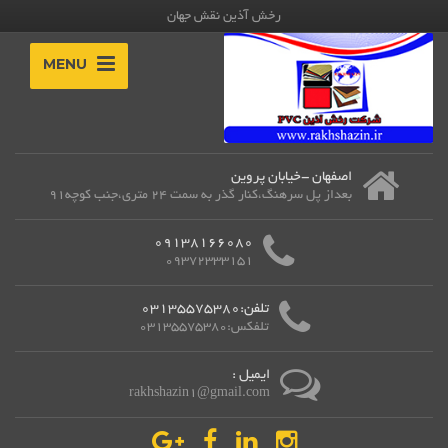
رخش آذین نقش جهان
MENU
اصفهان -خیابان پروین
بعداز پل سرهنگ،کنار گذر به سمت 24 متری،جنب کوچه91
09138166080
09372333151
تلفن:03135575380
تلفکس:03135575380
ایمیل :
rakhshazin1@gmail.com