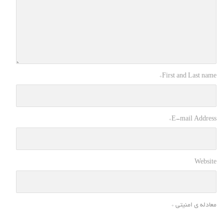
*
First and Last name
*
E-mail Address
Website
معادله ی امنیتی
*