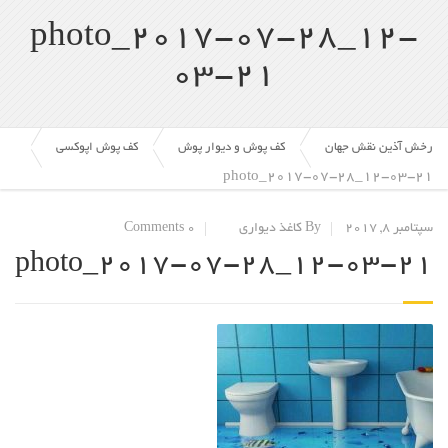
photo_2017-07-28_12-
03-21
رخش آذین نقش جهان
کف پوش و دیوار پوش
کف پوش اپوکسی
photo_2017-07-28_12-03-21
سپتامبر 8, 2017
By کاغذ دیواری
0 Comments
photo_2017-07-28_12-03-21