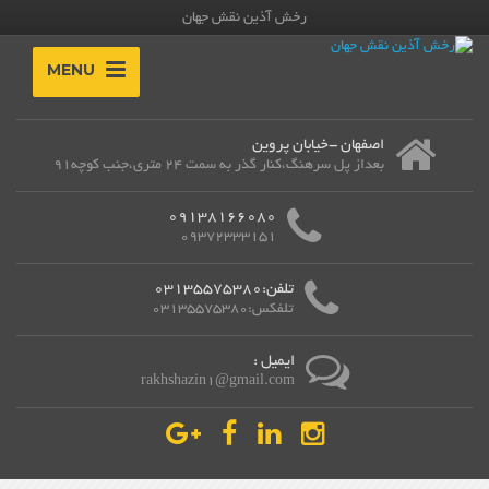
رخش آذین نقش جهان
MENU
اصفهان -خیابان پروین
بعداز پل سرهنگ،کنار گذر به سمت 24 متری،جنب کوچه91
09138166080
09372333151
تلفن:03135575380
تلفکس:03135575380
ایمیل :
rakhshazin1@gmail.com