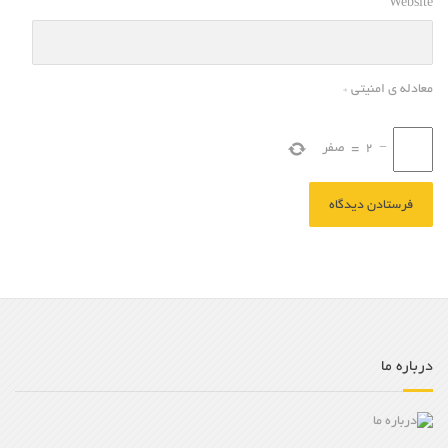
Website
معادله ی امنیتی
*
−
2
=
صفر
درباره ما