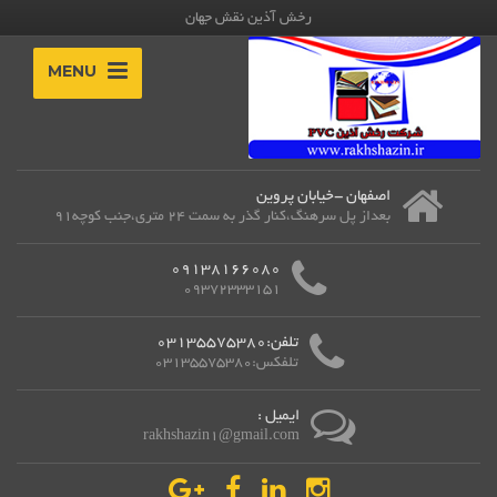
رخش آذین نقش جهان
MENU
اصفهان -خیابان پروین
بعداز پل سرهنگ،کنار گذر به سمت 24 متری،جنب کوچه91
09138166080
09372333151
تلفن:03135575380
تلفکس:03135575380
ایمیل :
rakhshazin1@gmail.com