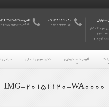
 -خیابان
09138166080
تلفن:03135575380
09372333151
تلفکس:03135575380
پل سرهنگ،کنار
گذر به سمت 24
ب کوچه91
یدات
آلبوم کاغذ دیواری
دکوراسیون داخلی
طراحی ن
IMG-20151120-WA0000