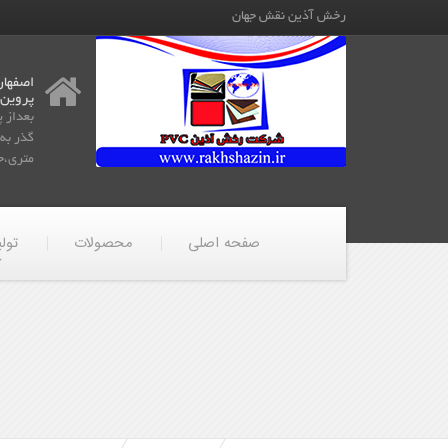
رخش آذین نقش جهان
اصفهان
پروین
بعداز 
متری،جن
صفحه اصلی
محصولات
تول