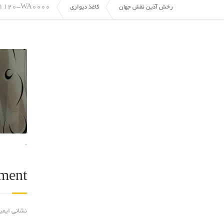
1120-WA0000
رخش آذین نقش جهان
کاغذ دیواری
.
ment
نشانی ایمی