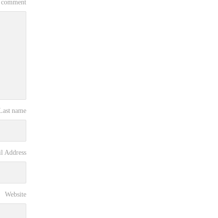
 comment
 Last name
l Address
Website