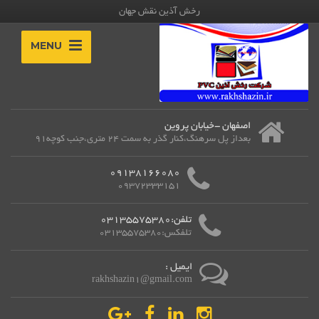
رخش آذین نقش جهان
MENU
اصفهان -خیابان پروین
بعداز پل سرهنگ،کنار گذر به سمت 24 متری،جنب کوچه91
09138166080
09372333151
تلفن:03135575380
تلفکس:03135575380
ایمیل :
rakhshazin1@gmail.com