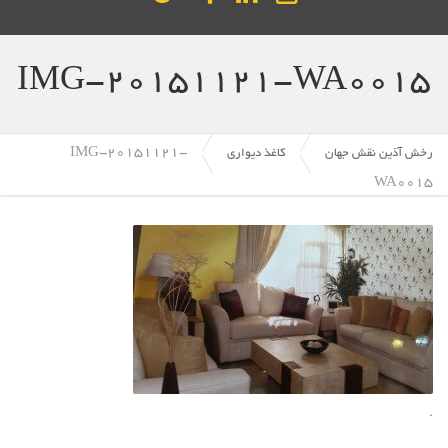
IMG-20151121-WA0015
IMG-20151121-
رخش آذین نقش جهان
کاغذ دیواری
WA0015
.