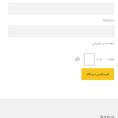
Website
معادله ی امنیتی
*
هفت
−
5
=
درباره ما