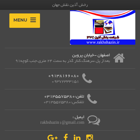
رخش آذین نقش جهان
MENU
اصفهان -خیابان پروین
بعداز پل سرهنگ،کنار گذر به سمت 24 متری،جنب کوچه91
09138166080
09372333151
تلفن:03135575380
تلفکس:03135575380
ایمیل :
rakhshazin1@gmail.com