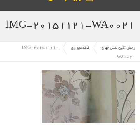
IMG-20151121-WA0021
IMG-20151121-
رخش آذین نقش جهان
کاغذ دیواری
WA0021
.