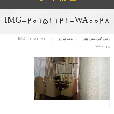
IMG-20151121-WA0028
IMG-20151121-
رخش آذین نقش جهان
کاغذ دیواری
WA0028
.