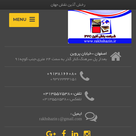
رخش آذین نقش جهان
MENU
اصفهان -خیابان پروین
بعداز پل سرهنگ،کنار گذر به سمت 24 متری،جنب کوچه91
09138166080
09372333151
تلفن:03135575380
تلفکس:03135575380
ایمیل :
rakhshazin1@gmail.com