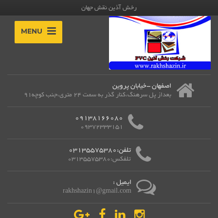
رخش آذین نقش جهان
MENU
اصفهان -خیابان پروین
بعداز پل سرهنگ،کنار گذر به سمت 24 متری،جنب کوچه91
09138166080
09372333151
تلفن:03135575380
تلفکس:03135575380
ایمیل :
rakhshazin1@gmail.com