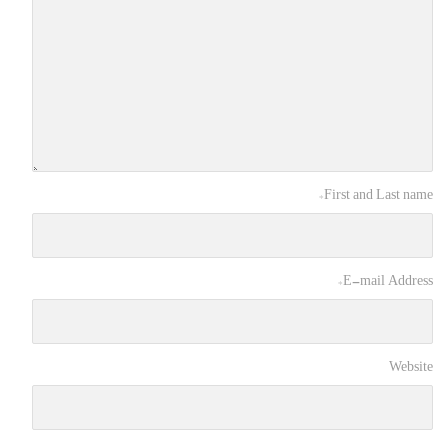
*
First and Last name
*
E-mail Address
Website