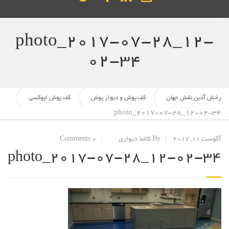
photo_2017-07-28_12-
02-34
رخش آذین نقش جهان
کف پوش و دیوار پوش
کف پوش اپوکسی
photo_2017-07-28_12-02-34
آگوست 11, 2017
By کاغذ دیواری
0 Comments
photo_2017-07-28_12-02-34