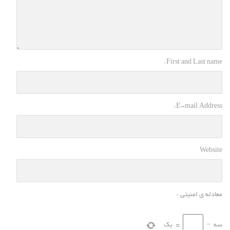
*
First and Last name
*
E-mail Address
Website
معادله ی امنیتی
*
سه
−
=
یک