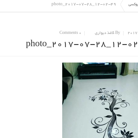
photo_2017-07-28_12-02-49
وکسی
By کاغذ دیواری
0 Comments
photo_2017-07-28_12-0