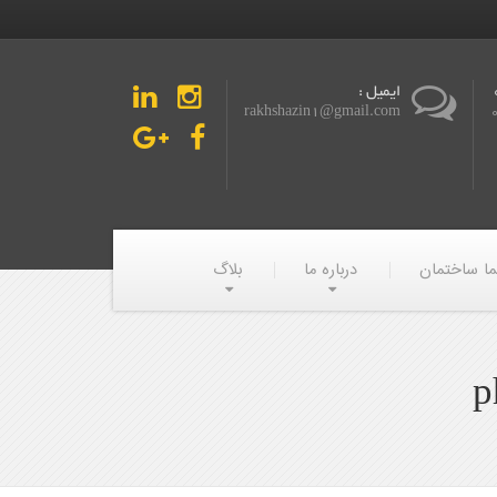
ایمیل :
rakhshazin1@gmail.com
ما ساختمان
درباره ما
بلاگ
p