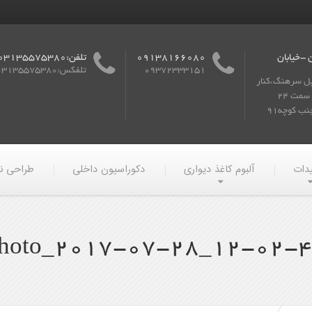
 -خیابان
09138166080
تلفن:03135575380
09372333151
تلفکس:03135575380
پل سرهنگ،کنار
گذر به سمت 24
ب کوچه91
یدات
آلبوم کاغذ دیواری
دکوراسیون داخلی
طراحی ن
hoto_2017-07-28_12-02-