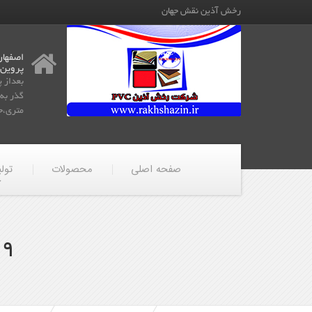
رخش آذین نقش جهان
اصفهان
پروین
بعداز 
متری،جن
صفحه اصلی
محصولات
تول
49