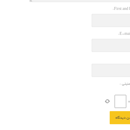
*
First and
*
E-mai
منیتی
*