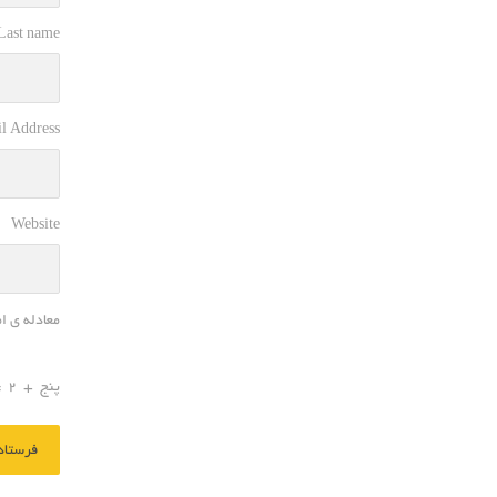
 Last name
l Address
Website
معادله ی ا
پنج
+
2
=