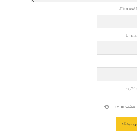
*
First and
*
E-mai
منیتی
*
هشت
=
13