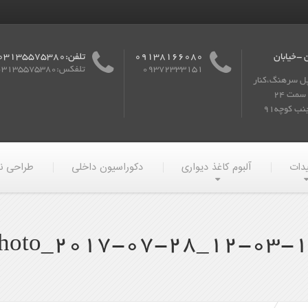
 -خیابان
09138166080
تلفن:03135575380
09372333151
تلفکس:03135575380
پل سرهنگ،کنار
گذر به سمت 24
ب کوچه91
یدات
آلبوم کاغذ دیواری
دکوراسیون داخلی
طراحی ن
hoto_2017-07-28_12-03-