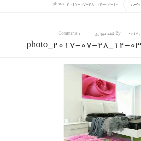
photo_2017-07-28_12-03-10
وکسی
By کاغذ دیواری
0 Comments
photo_2017-07-28_12-0