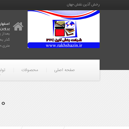
رخش آذین نقش جهان
اصفهان
پروین
بعداز 
متری،جن
صفحه اصلی
محصولات
تول
10