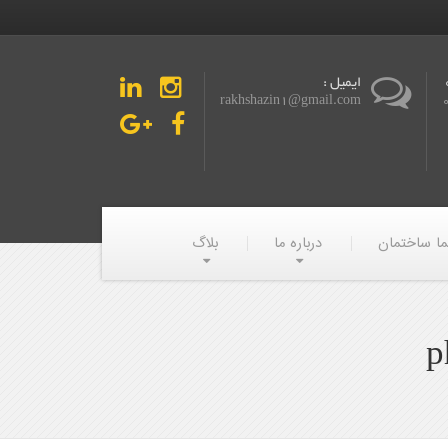
ایمیل :
rakhshazin1@gmail.com
ما ساختمان
درباره ما
بلاگ
p