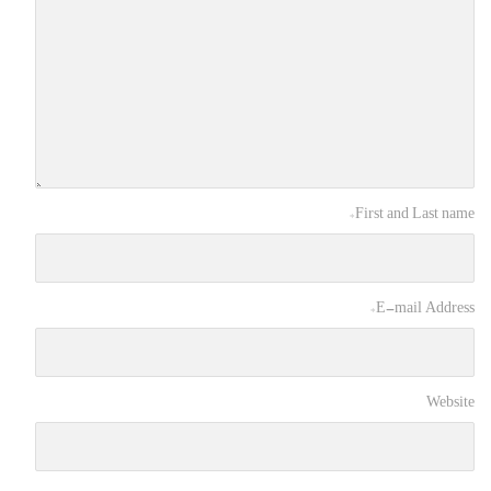
*
First and Last name
*
E-mail Address
Website