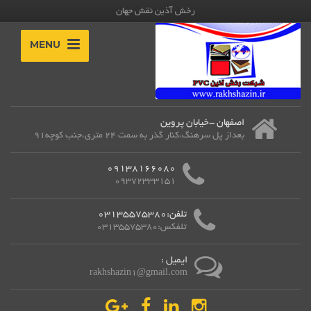
رخش آذین نقش جهان
MENU
اصفهان -خیابان پروین
بعداز پل سرهنگ،کنار گذر به سمت 24 متری،جنب کوچه91
09138166080
09372333151
تلفن:03135575380
تلفکس:03135575380
ایمیل :
rakhshazin1@gmail.com