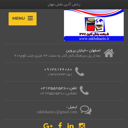
رخش آذین نقش جهان
MENU
اصفهان -خیابان پروین
بعداز پل سرهنگ،کنار گذر به سمت 24 متری،جنب کوچه91
09138166080
09372333151
تلفن:03135575380
تلفکس:03135575380
ایمیل :
rakhshazin1@gmail.com