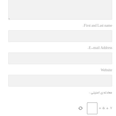
*
First and Last name
*
E-mail Address
Website
معادله ی امنیتی
*
=
5
+
7