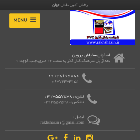
رخش آذین نقش جهان
MENU
اصفهان -خیابان پروین
بعداز پل سرهنگ،کنار گذر به سمت 24 متری،جنب کوچه91
09138166080
09372333151
تلفن:03135575380
تلفکس:03135575380
ایمیل :
rakhshazin1@gmail.com