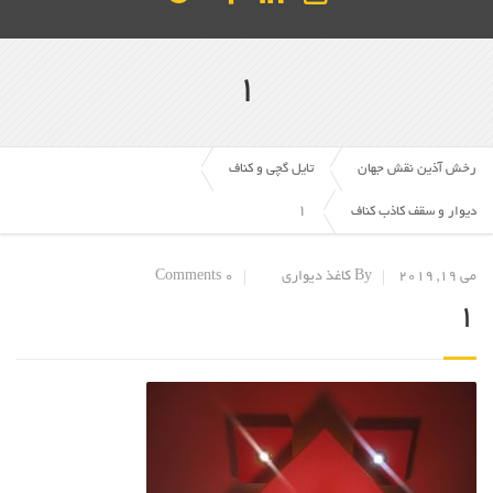
1
رخش آذین نقش جهان
تایل گچی و کناف
1
دیوار و سقف کاذب کناف
می 19, 2019
By کاغذ دیواری
0 Comments
1