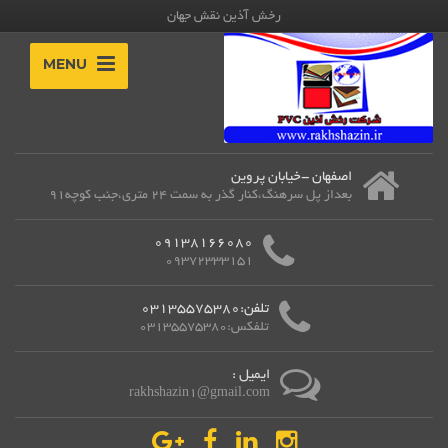
رخش آذین نقش جهان
MENU
اصفهان -خیابان پروین
بعداز پل سرهنگ،کنار گذر به سمت 24 متری،جنب کوچه91
09138166080
09372333151
تلفن:03135575380
تلفکس:03135575380
ایمیل :
rakhshazin1@gmail.com