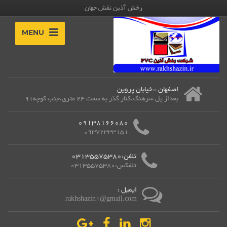
رخش آذین نقش جهان
MENU
اصفهان -خیابان پروین
بعداز پل سرهنگ،کنار گذر به سمت 24 متری،جنب کوچه91
09138166080
09372333151
تلفن:03135575380
تلفکس:03135575380
ایمیل :
rakhshazin1@gmail.com