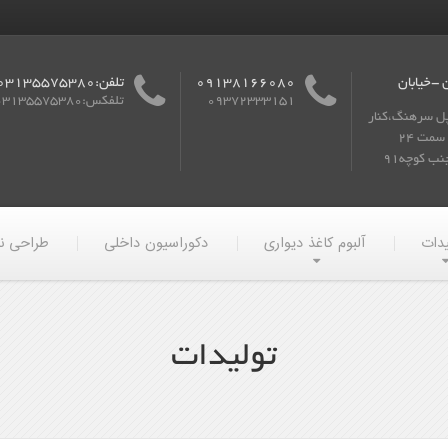
 -خیابان
09138166080
تلفن:03135575380
09372333151
تلفکس:03135575380
پل سرهنگ،کنار
گذر به سمت 24
ب کوچه91
یدات
آلبوم کاغذ دیواری
دکوراسیون داخلی
طراحی ن
تولیدات