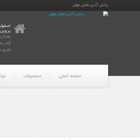
رخش آذین نقش جهان
اصفهان
پروین
بعداز 
متری،جن
صفحه اصلی
محصولات
تول