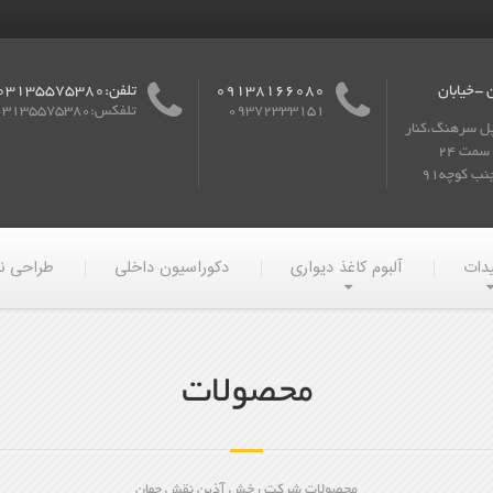
 -خیابان
09138166080
تلفن:03135575380
09372333151
تلفکس:03135575380
پل سرهنگ،کنار
گذر به سمت 24
ب کوچه91
یدات
آلبوم کاغذ دیواری
دکوراسیون داخلی
طراحی ن
محصولات
محصولات شرکت رخش آذین نقش جهان