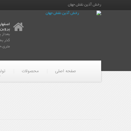
رخش آذین نقش جهان
اصفهان
پروین
بعداز 
متری،جن
صفحه اصلی
محصولات
تول