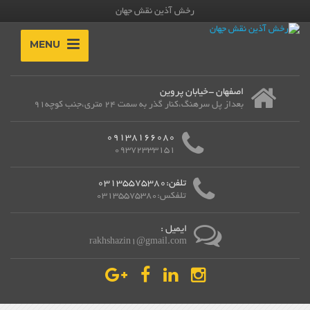
رخش آذین نقش جهان
MENU
اصفهان -خیابان پروین
بعداز پل سرهنگ،کنار گذر به سمت 24 متری،جنب کوچه91
09138166080
09372333151
تلفن:03135575380
تلفکس:03135575380
ایمیل :
rakhshazin1@gmail.com