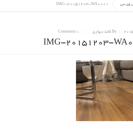
IMG-20151203-WA0001
 وی سی
By کاغذ دیواری
0 Comments
IMG-20151203-WA0