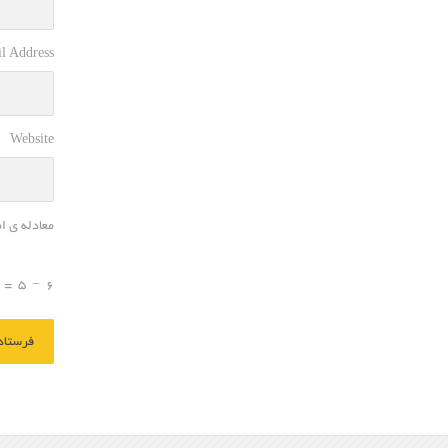
l Address
Website
معادله ی ا
=
5
−
6