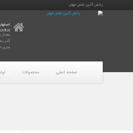
رخش آذین نقش جهان
اصفهان
پروین
بعداز 
متری،جن
صفحه اصلی
محصولات
تول