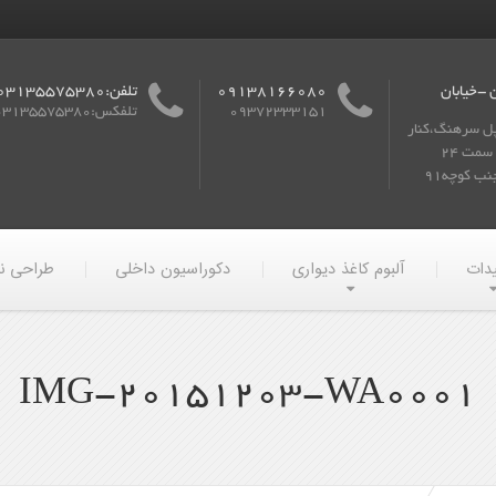
 -خیابان
09138166080
تلفن:03135575380
09372333151
تلفکس:03135575380
پل سرهنگ،کنار
گذر به سمت 24
ب کوچه91
یدات
آلبوم کاغذ دیواری
دکوراسیون داخلی
طراحی ن
IMG-20151203-WA0001